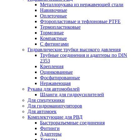
Металлорукава из нержавеющей стали
Навивочные
Оплеточные
Фторопластовые и тефлоновые PTFE
Термопластиковые
Тормозные
Компактные
С фитингами
Гидравлические трубки высокого давления
Трубные соединения и адаптеры по DIN
2353
Крепления
Оцинкованные
Фосфатированные
Нержавеющая
Рукава для автомобилей
Шланги для гидроусилителей
Для спецтехники
Для гидроманипуляторов
Для автомоек
Комплектующие для РВД
Быстроразъемные соединения
Фитинги
Адаптеры
Хомуты