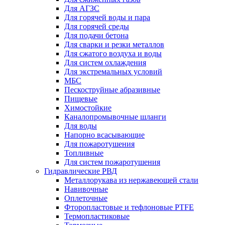
Для АГЗС
Для горячей воды и пара
Для горячей среды
Для подачи бетона
Для сварки и резки металлов
Для сжатого воздуха и воды
Для систем охлаждения
Для экстремальных условий
МБС
Пескоструйные абразивные
Пищевые
Химостойкие
Каналопромывочные шланги
Для воды
Напорно всасывающие
Для пожаротушения
Топливные
Для систем пожаротушения
Гидравлические РВД
Металлорукава из нержавеющей стали
Навивочные
Оплеточные
Фторопластовые и тефлоновые PTFE
Термопластиковые